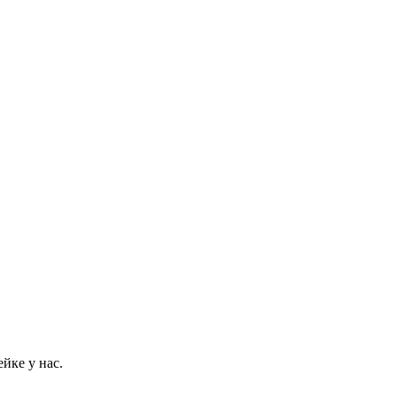
йке у нас.