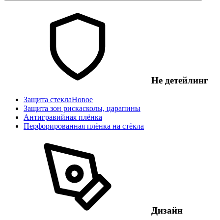
Не детейлинг
Защита стекла
Новое
Защита зон риска
сколы, царапины
Антигравийная плёнка
Перфорированная плёнка на стёкла
Дизайн