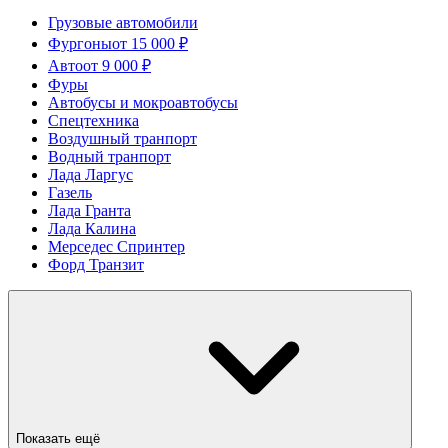
Грузовые автомобили
Фургоны
от 15 000 ₽
Авто
от 9 000 ₽
Фуры
Автобусы и мокроавтобусы
Спецтехника
Воздушный транпорт
Водный транпорт
Лада Ларгус
Газель
Лада Гранта
Лада Калина
Мерседес Спринтер
Форд Транзит
Показать ещё