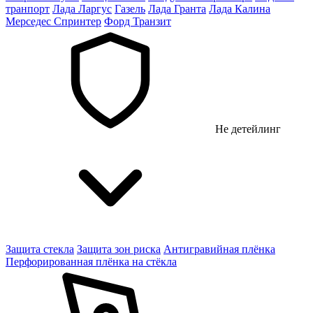
транпорт
Лада Ларгус
Газель
Лада Гранта
Лада Калина
Мерседес Спринтер
Форд Транзит
Не детейлинг
Защита стекла
Защита зон риска
Антигравийная плёнка
Перфорированная плёнка на стёкла