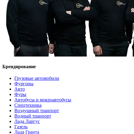
Брендирование
Грузовые автомобили
Фургоны
Авто
Фуры
Автобусы и мокроавтобусы
Спецтехника
Воздушный транпорт
Водный транпорт
Лада Ларгус
Газель
Лада Гранта